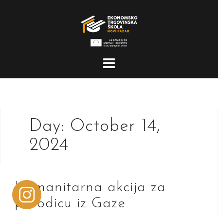
Skip
to
content
Day:
October 14,
2024
Humanitarna akcija za
porodicu iz Gaze