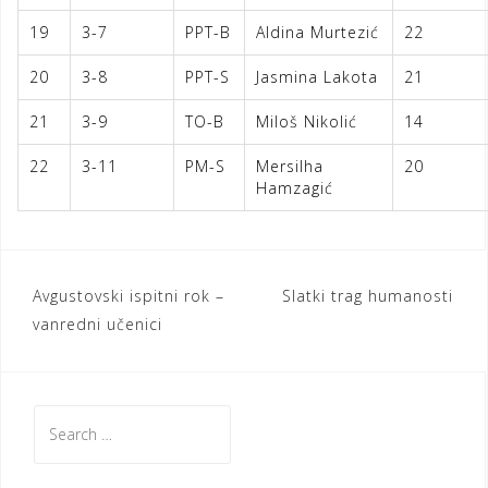
19
3-7
PPT-B
Aldina Murtezić
22
20
3-8
PPT-S
Jasmina Lakota
21
21
3-9
TO-B
Miloš Nikolić
14
22
3-11
PM-S
Mersilha
20
Hamzagić
Post
Avgustovski ispitni rok –
Slatki trag humanosti
vanredni učenici
navigation
Search
for: