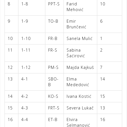
8
1-8
PPT-S
Farid
10
Mehović
9
1-9
TO-B
Emir
6
Brunčević
10
1-10
FR-B
Sanela Mulić
1
11
1-11
FR-S
Sabina
2
Šaćirović
12
1-12
PM-S
Majda Kajkuš
7
13
4-1
SBO-
Elma
14
B
Mededović
14
4-2
KO-S
Ivana Kostić
15
15
4-3
FRT-S
Severa Lukač
13
16
4-4
ET-B
Elvira
16
Selmanović