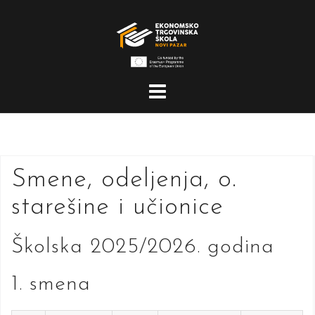
Skip
to
content
Smene, odeljenja, o.
starešine i učionice
Školska 2025/2026. godina
1. smena