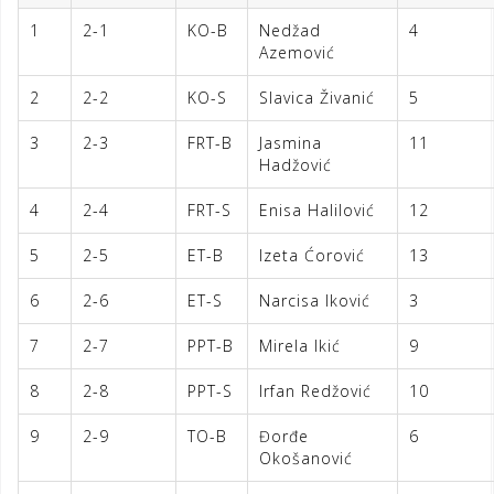
1
2-1
KO-B
Nedžad
4
Azemović
2
2-2
KO-S
Slavica Živanić
5
3
2-3
FRT-B
Jasmina
11
Hadžović
4
2-4
FRT-S
Enisa Halilović
12
5
2-5
ET-B
Izeta Ćorović
13
6
2-6
ET-S
Narcisa Iković
3
7
2-7
PPT-B
Mirela Ikić
9
8
2-8
PPT-S
Irfan Redžović
10
9
2-9
TO-B
Đorđe
6
Okošanović