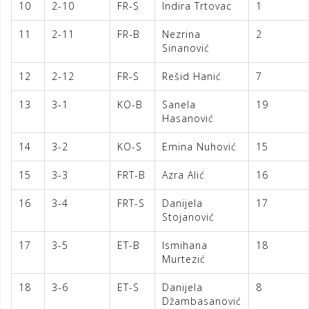
10
2-10
FR-S
Indira Trtovac
1
11
2-11
FR-B
Nezrina
2
Sinanović
12
2-12
FR-S
Rešid Hanić
7
13
3-1
KO-B
Sanela
19
Hasanović
14
3-2
KO-S
Emina Nuhović
15
15
3-3
FRT-B
Azra Alić
16
16
3-4
FRT-S
Danijela
17
Stojanović
17
3-5
ET-B
Ismihana
18
Murtezić
18
3-6
ET-S
Danijela
8
Džambasanović