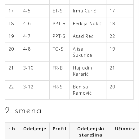
17
4-5
ET-S
Irma Curić
17
18
4-6
PPT-B
Ferkija Nokić
18
19
4-7
PPT-S
Asad Reč
22
20
4-8
TO-S
Alisa
19
Šukurica
21
3-10
FR-B
Hajrudin
21
Kararić
22
3-12
FR-S
Benisa
20
Ramović
2. smena
r.b.
Odeljenje
Profil
Odeljenjski
Učionica
starešina