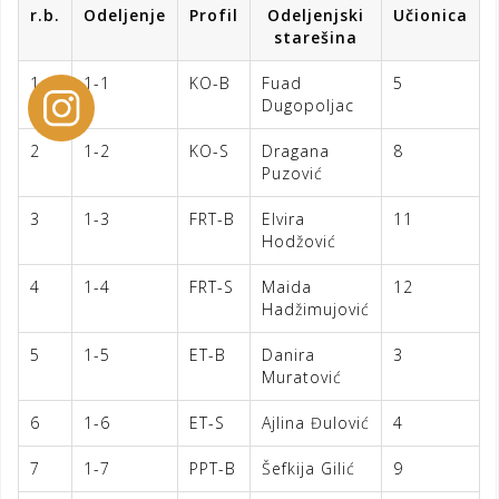
r.b.
Odeljenje
Profil
Odeljenjski
Učionica
starešina
1
1-1
KO-B
Fuad
5
Dugopoljac
2
1-2
KO-S
Dragana
8
Puzović
3
1-3
FRT-B
Elvira
11
Hodžović
4
1-4
FRT-S
Maida
12
Hadžimujović
5
1-5
ET-B
Danira
3
Muratović
6
1-6
ET-S
Ajlina Đulović
4
7
1-7
PPT-B
Šefkija Gilić
9