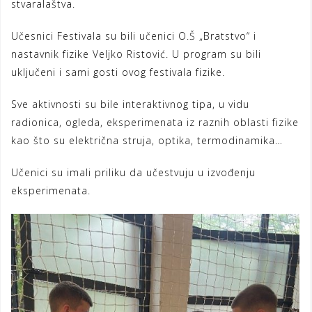
stvaralaštva.
Učesnici Festivala su bili učenici O.Š „Bratstvo“ i
nastavnik fizike Veljko Ristović. U program su bili
uključeni i sami gosti ovog festivala fizike.
Sve aktivnosti su bile interaktivnog tipa, u vidu
radionica, ogleda, eksperimenata iz raznih oblasti fizike
kao što su električna struja, optika, termodinamika…
Učenici su imali priliku da učestvuju u izvođenju
eksperimenata.