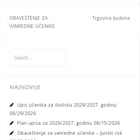
Post
OBAVEŠTENJE ZA
Trgovina ljudima
VANREDNE UČENIKE
navigation
Search
for:
NAJNOVIJE
Upis učenika za školsku 2026/2027. godinu
06/29/2026
Plan upisa za 2026/2027. godinu
06/15/2026
Obaveštenje za vanredne učenike – Junski rok