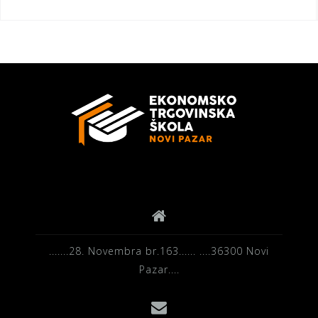
.......28. Novembra br.163...... ....36300 Novi
Pazar....